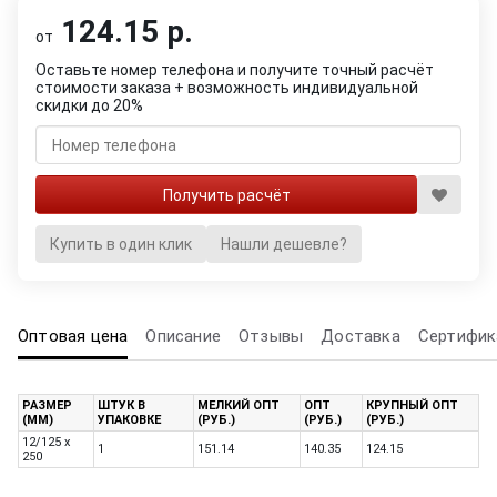
124.15 р.
от
Оставьте номер телефона и получите точный расчёт
стоимости заказа + возможность индивидуальной
скидки до 20%
Купить в один клик
Нашли дешевле?
Оптовая цена
Описание
Отзывы
Доставка
Сертифик
РАЗМЕР
ШТУК В
МЕЛКИЙ ОПТ
ОПТ
КРУПНЫЙ ОПТ
(ММ)
УПАКОВКЕ
(РУБ.)
(РУБ.)
(РУБ.)
12/125 x
1
151.14
140.35
124.15
250