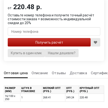
220.48 р.
от
Оставьте номер телефона и получите точный расчёт
стоимости заказа + возможность индивидуальной
скидки до 20%
Купить в один клик
Нашли дешевле?
Оптовая цена
Описание
Отзывы
Доставка
Сертифик
РАЗМЕР
ШТУК В
МЕЛКИЙ ОПТ
ОПТ
КРУПНЫЙ ОПТ
(ММ)
УПАКОВКЕ
(РУБ.)
(РУБ.)
(РУБ.)
16/100 x
1
268.41
249.24
220.48
250