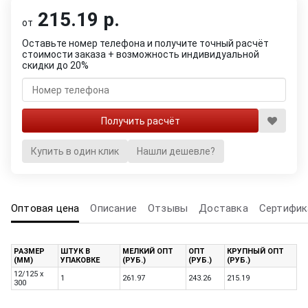
215.19 р.
от
Оставьте номер телефона и получите точный расчёт
стоимости заказа + возможность индивидуальной
скидки до 20%
Купить в один клик
Нашли дешевле?
Оптовая цена
Описание
Отзывы
Доставка
Сертифик
РАЗМЕР
ШТУК В
МЕЛКИЙ ОПТ
ОПТ
КРУПНЫЙ ОПТ
(ММ)
УПАКОВКЕ
(РУБ.)
(РУБ.)
(РУБ.)
12/125 x
1
261.97
243.26
215.19
300