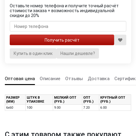
Оставьте номер телефона и получите точный расчёт
стоимости заказа + возможность индивидуальной
скидки до 20%
Купить в один клик
Нашли дешевле?
Оптовая цена
Описание
Отзывы
Доставка
Сертифик
РАЗМЕР
ШТУК В
МЕЛКИЙ ОПТ
ОПТ
КРУПНЫЙ ОПТ
(ММ)
УПАКОВКЕ
(РУБ.)
(РУБ.)
(РУБ.)
6х60
100
9.00
7.20
6.00
С этим товаром также покупают