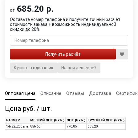
685.20 р.
от
Оставьте номер телефона и получите точный расчёт
стоимости заказа + возможность индивидуальной
скидки до 20%
Купить в один клик
Нашли дешевле?
Оптовая цена
Описание
Отзывы
Доставка
Сертифик
Цена руб. / шт.
РАЗМЕР
МЕЛКИЙ ОПТ (РУБ.)
ОПТ (РУБ.)
КРУПНЫЙ ОПТ (РУБ.)
14х22х250 мм
856.50
770.85
685.20